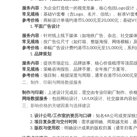
服务内容
：为企业打造统一的视觉形象，核心包括Logo设
常见规格
：基础VI套餐（含Logo、名片、信纸）、标准VI套
参考价格
：商标设计单项约港币5,000元至20,000元；基础V
平面广告设计
服务内容
：针对线上线下媒体（如地铁广告、杂志、社交媒
常见规格
：按广告位尺寸（如灯箱、整版海报、网络横幅）
参考价格
：单幅广告设计费约港币3,000元至15,000元，系
品牌策划
服务内容
：提供市场定位、品牌故事、核心价值梳理等顶层
常见规格
：策略咨询报告、品牌手册、全年推广方案等。
参考价格
：项目制，根据深度与周期，通常在港币50,000元
二、制作、印刷与网络数据服务
制作与印刷
：上述设计完成后，需交由专业印刷厂制作。价格
网络数据服务
：包括网站设计、UI/UX设计、社交媒体内
三、影响价格的关键因素与选择建议
设计公司/工作室的资历与口碑
：知名4A公司或资深
项目复杂度与交付时间
：需求越明确、周期越充裕，通
版权与使用权
：明确设计成果的版权归属（通常归客户