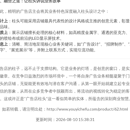
、融合之道：让柱头诉说业务故事
此，精明的广告店主会将其业务特色深度融入柱头设计之中：
计上
：柱头可能采用店铺最具代表性的设计风格或主推的创意元素，彰显
品味。
质上
：展示店铺擅长处理的核心材料，如高精度金属字、通透的亚克力、
的喷绘布或前沿的LED显示屏技术。
息上
：清晰、简洁地呈现核心业务关键词，如“广告设计”、“招牌制作”、
字”、“展览展示”等，并附上联系方式，实现引流功能。
告店的柱子，远不止于支撑结构。它是业务的灯塔，是创意的窗口，是实
徽章。在竞争日益激烈的市场环境中，一个将自身广告业务精髓凝聚于门
头的店铺，无疑能更有效地与潜在客户沟通，从第一眼开始就建立起专业
信的形象，从而在众多竞争者中脱颖而出，将流动的视线转化为稳定的客
。这或许正是“广告店柱头”这一看似简单的实体，所蕴含的深刻商业智慧
如若转载，请注明出处：http://www.youyichefu.com/product/62.html
更新时间：2026-08-10 15:38:31