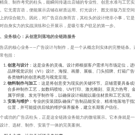
精良、制作考究的柱头，能瞬间传递出店铺的专业性、创意水准与工艺实
。它无需言语，便能展示店铺在材质运用、灯光设计、图文排版乃至空间
上的综合能力。因此，对广告店自身而言，其柱头的设计绝非小事，它是
对自身实力的实战演练和公开展示，是吸引客户驻足的第一步。
、业务核心：从创意到落地的全链路服务
告店的核心业务——广告设计与制作，是一个从概念到实体的完整链条。
常包括：
创意与设计
：这是业务的灵魂。设计师根据客户需求与市场定位，进
品牌视觉识别（VI）设计、海报、画册、展板、门头招牌、灯箱广告
各类物料的创意构思与视觉呈现。
物料制作与加工
：这是将创意变为现实的关键环节。店铺需要具备或
合多种制作工艺，如数码喷绘、UV打印、激光雕刻、亚克力热弯、
属字焊接、发光字制作等，以确保设计稿能以最佳材质和工艺实现。
安装与维护
：专业的安装团队确保广告制品能安全、精准地落地于指
位置，并可能提供后续的维护保养服务，建立长期客户信任。
个成功的广告店柱头，正是这全链路业务能力的微缩展示。它本身就是一
设计、选材、制作、安装于一体的完美案例。