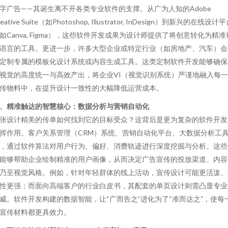
字广告——其诞生离不开各类专业软件的支撑。从广为人知的Adobe
reative Suite（如Photoshop, Illustrator, InDesign）到新兴的在线设计
如Canva, Figma），这些软件开发成果为设计师提供了将创意转化为精准
语言的工具。更进一步，许多大型企业或特定行业（如房地产、汽车）会
定制专属的模板化设计系统或内容生成工具。这类定制软件开发能够确保
视觉的高度统一与高效产出，将企业VI（视觉识别系统）严谨地融入每
传物料中，在提升设计一致性的大幅降低运营成本。
、精准触达的智慧核心：数据分析与营销自动化
张设计精美的传单如何找到它的目标受众？这背后是更为复杂的软件开发
挥作用。客户关系管理（CRM）系统、营销自动化平台、大数据分析工
，通过软件算法对用户行为、偏好、消费轨迹进行深度挖掘与分析。这些
能够帮助企业绘制精准的用户画像，从而决定广告宣传的投放渠道、内容
乃至视觉风格。例如，针对年轻群体的线上活动，宣传设计可能更活泼、
性更强；而面向高端客户的行业白皮书，其配套的单页设计则需凸显专业
威。软件开发构建的数据智能，让“广而告之”进化为了“准而达之”，使每
宣传材料都更具效力。