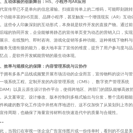
、互动体验的创新舞台：H5、小程序与AR应用
代宣传早已不是单向的信息灌输。扫描宣传单上的二维码，可能即刻跳转
个功能丰富的H5页面、品牌小程序，甚至触发一个增强现实（AR）互动
。这些令人印象深刻的互动形式，本身就是软件开发的直接产物。通过前
后端的协同开发，企业能够将静态的宣传单页变为动态的营销入口，实现
展示、在线预约、即时咨询、游戏化促销等多种功能。这种将线下物料与
服务无缝衔接的能力，极大地丰富了宣传的维度，提升了用户参与度与品
忆点，是软件开发赋能营销的最生动体现。
、效率与规模化的保障：内容管理系统与云协作
于拥有多条产品线或频繁开展市场活动的企业而言，宣传物料的设计与管
一项系统工程。定制开发的内容管理系统（CMS）、数字资产管理系统
DAM）以及云原生设计协作平台，使得跨地区、跨部门的团队能够高效
。从文案审定、设计修改、版本控制到多格式输出与分发，整个流程都能
件构建的数字化工作流中井然有序地进行。这不仅加快了从策划到上市的
宣传周期，也确保了海量宣传材料在快速迭代中的质量与合规性。
**
此，当我们在审视一张企业广告宣传图片或一份传单时，看到的不仅是美